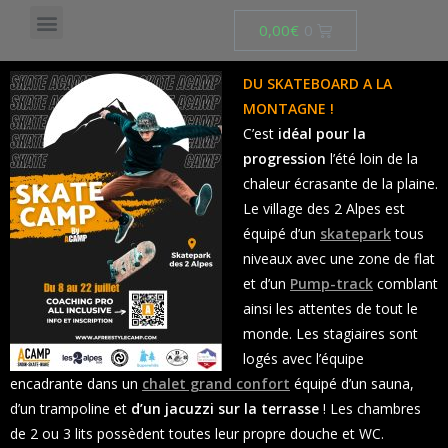
0,00
€
DU SKATEBOARD A LA
MONTAGNE !
C’est
idéal pour la
progression
l’été loin de la
chaleur écrasante de la plaine.
Le village des 2 Alpes est
équipé d’un
skatepark
tous
niveaux avec une zone de flat
et d’un
Pump-track
comblant
ainsi les attentes de tout le
monde. Les stagiaires sont
logés avec l’équipe
encadrante dans un
chalet grand confort
équipé d’un sauna,
d’un trampoline et
d’un jacuzzi sur la terrasse
! Les chambres
de 2 ou 3 lits possèdent toutes leur propre douche et WC.